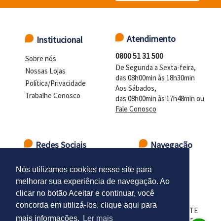
Atendimento
Institucional
0800 51 31 500
Sobre nós
De Segunda a Sexta-feira,
Nossas Lojas
das 08h00min às 18h30min
Política/Privacidade
Aos Sábados,
Trabalhe Conosco
das 08h00min às 17h48min ou
Fale Conosco
Redes Sociais
Navegação
Ir para o topo
Nós utilizamos cookies nesse site para
melhorar sua experiência de navegação. Ao
clicar no botão Aceitar e continuar, você
concorda em utilizá-los. clique aqui para
LOJAS DELTASUL - CNPJ 98.102.924/0001-01 - PRESIDENTE
mais informações.
Ler mais
CASTELO BRANCO - DISTR. INDUSTRIAL - SANTA CRUZ DO