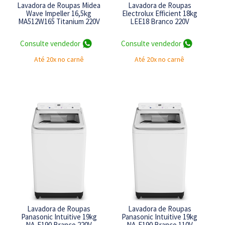
Lavadora de Roupas Midea
Lavadora de Roupas
Wave Impeller 16,5kg
Electrolux Efficient 18kg
MA512W165 Titanium 220V
LEE18 Branco 220V
NE
Consulte vendedor
Consulte vendedor
Até 20x no carnê
Até 20x no carnê
L
Lavadora de Roupas
Lavadora de Roupas
Panasonic Intuitive 19kg
Panasonic Intuitive 19kg
NA-F190 Branco 220V
NA-F190 Branco 110V