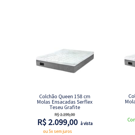
Co
Colchão Queen 158 cm
Mola
Molas Ensacadas Serflex
Teseu Grafite
R$ 2.299,00
Con
R$ 2.099,00
à vista
ou 5x sem juros