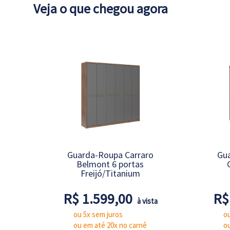
Veja o que chegou agora
Guarda-Roupa Carraro
Gua
Belmont 6 portas
Freijó/Titanium
R$ 1.599,00
R$
à vista
ou 5x sem juros
ou
ou em até 20x no carnê
o