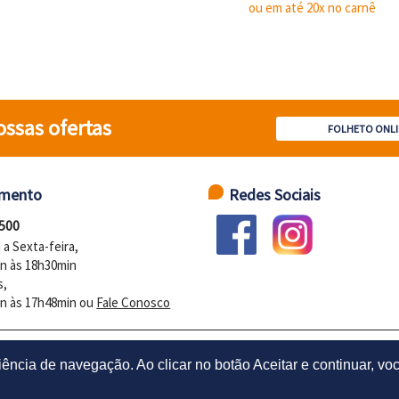
ou em até 20x no carnê
ossas ofertas
FOLHETO ONLI
imento
Redes Sociais
 500
a Sexta-feira,
n às 18h30min
s,
n às 17h48min ou
Fale Conosco
4/0001-01 - PRESIDENTE CASTELO BRANCO - DISTR. INDUSTRIAL - SANT
ência de navegação. Ao clicar no botão Aceitar e continuar, voc