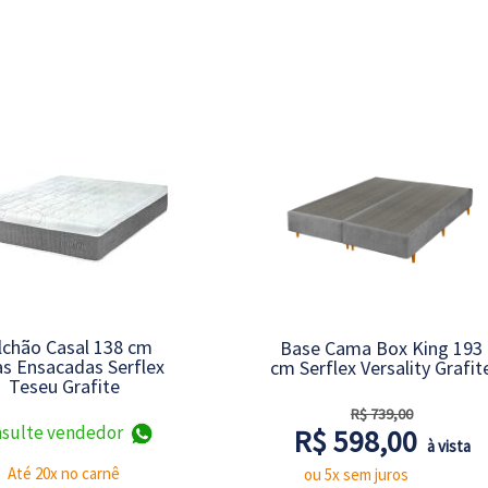
lchão Casal 138 cm
Base Cama Box King 193
s Ensacadas Serflex
cm Serflex Versality Grafit
Teseu Grafite
R$ 739,00
sulte vendedor
R$ 598,00
à vista
Até 20x no carnê
ou 5x sem juros