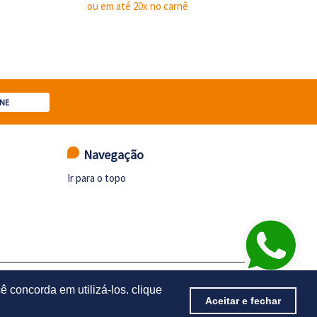
ou em até 20x no carnê
NE
Navegação
Ir para o topo
A CRUZ DO SUL - RS - CEP 96835-666
ê concorda em utilizá-los. clique
Aceitar e fechar