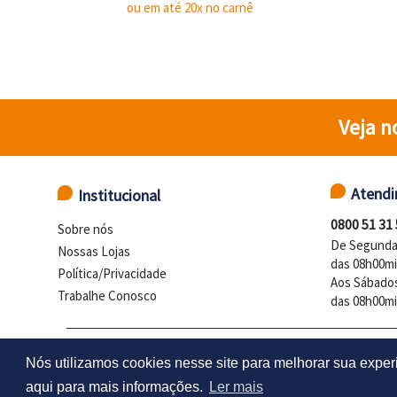
ou em até 20x no carnê
Veja n
Atend
Institucional
0800 51 31
Sobre nós
De Segunda 
Nossas Lojas
das 08h00mi
Política/Privacidade
Aos Sábado
Trabalhe Conosco
das 08h00mi
LOJAS DELTASUL - CNPJ 98.102.92
Nós utilizamos cookies nesse site para melhorar sua experi
aqui para mais informações.
Ler mais