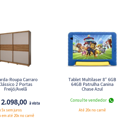
rda-Roupa Carraro
Tablet Multilaser 8″ 6GB
Clássico 2 Portas
64GB Patrulha Canina
Freijó/Avelã
Chase Azul
 2.098,00
Consulte vendedor
à vista
 5x sem juros
Até 20x no carnê
u em até 20x no carnê