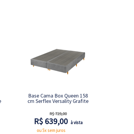
Base Cama Box Queen 158
e
cm Serflex Versality Grafite
R$ 729,00
R$ 639,00
à vista
ou 5x sem juros