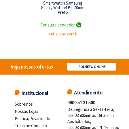
Smartwatch Samsung
Galaxy Watch4 BT 40mm
Preto
NE
Consulte vendedor
Até 20x no carnê
Veja nossas ofertas
FOLHETO ONLINE
L
Atendimento
Institucional
0800 51 31 500
Sobre nós
De Segunda a Sexta-feira,
Nossas Lojas
das 08h00min às 18h30min
Política/Privacidade
Aos Sábados,
Trabalhe Conosco
das 08h00min às 17h48min ou