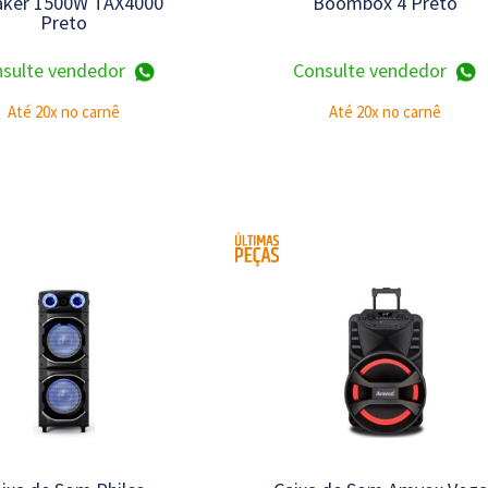
aker 1500W TAX4000
Boombox 4 Preto
Preto
sulte vendedor
Consulte vendedor
Até 20x no carnê
Até 20x no carnê