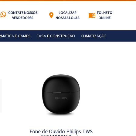
CONTATE NOSSOS
LOCALIZAR
FOLHETO
location_on
menu_book
VENDEDORES
NOSSAS LOJAS
ONLINE
RMÁTICA E GAMES
CASA E CONSTRUÇÃO
CLIMATIZAÇÃO
Fone de Ouvido Philips TWS