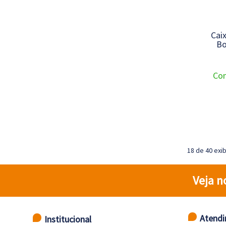
Cai
Bo
Con
18 de 40 exi
Veja n
Atend
Institucional