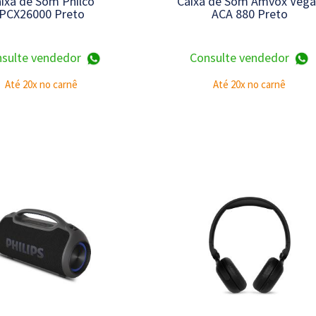
ixa de Som Philco
Caixa de Som Amvox Vega
PCX26000 Preto
ACA 880 Preto
sulte vendedor
Consulte vendedor
Até 20x no carnê
Até 20x no carnê