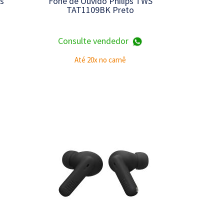
s
Fone de Ouvido Philips TWS
TAT1109BK Preto
Consulte vendedor
Até 20x no carnê