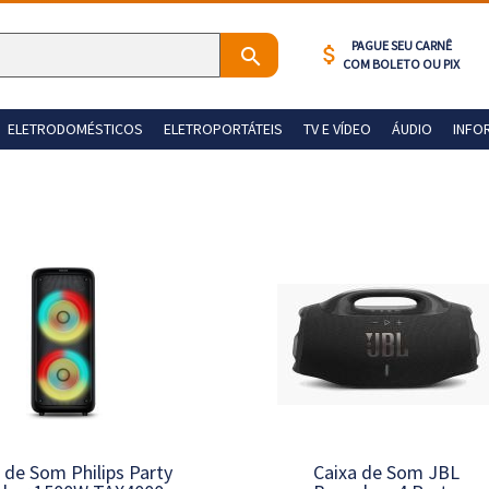
PAGUE SEU CARNÊ
attach_money
COM BOLETO OU PIX
ELETRODOMÉSTICOS
ELETROPORTÁTEIS
TV E VÍDEO
ÁUDIO
INFO
 de Som Philips Party
Caixa de Som JBL