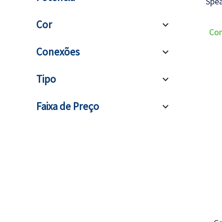
Spe
Cor
expand_more
Con
Conexões
expand_more
Tipo
expand_more
Faixa de Preço
expand_more