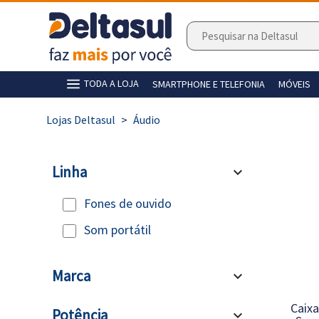
TODA A LOJA
SMARTPHONE E TELEFONIA
MÓVEIS
>
Áudio
Linha
expand_more
Fones de ouvido
Som portátil
Marca
expand_more
Caixa
Potência
expand_more