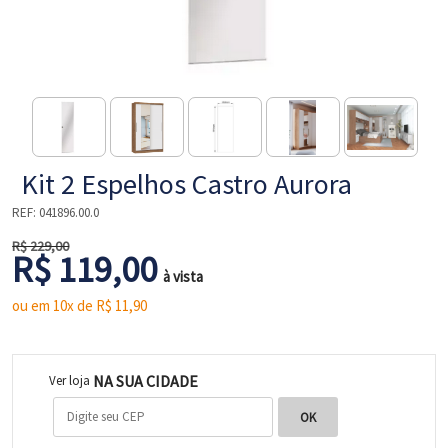
NE
Kit 2 Espelhos Castro Aurora
REF:
041896.00.0
R$ 229,00
R$ 119,00
à vista
ou em 10x de R$
11,90
L
NA SUA CIDADE
Ver loja