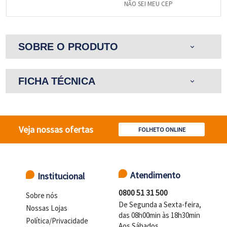
NÃO SEI MEU CEP
SOBRE O PRODUTO
expand_more
FICHA TÉCNICA
expand_more
Veja nossas ofertas
FOLHETO ONLINE
Atendimento
Institucional
0800 51 31 500
Sobre nós
De Segunda a Sexta-feira,
Nossas Lojas
das 08h00min às 18h30min
Política/Privacidade
Aos Sábados,