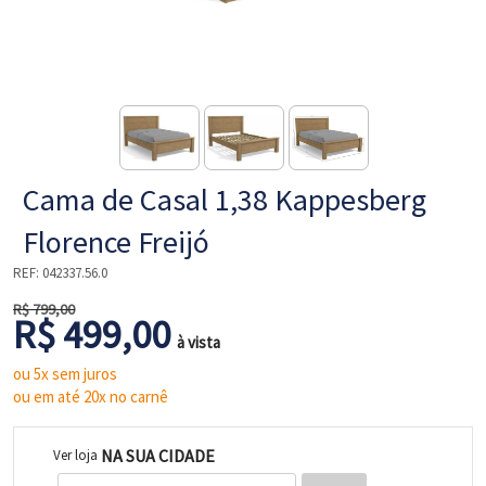
NE
Cama de Casal 1,38 Kappesberg
Florence Freijó
REF:
042337.56.0
R$ 799,00
R$ 499,00
L
à vista
ou 5x sem juros
ou em até 20x no carnê
NA SUA CIDADE
Ver loja