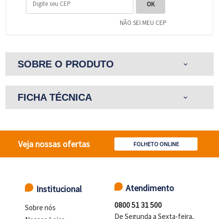
NÃO SEI MEU CEP
SOBRE O PRODUTO
expand_more
FICHA TÉCNICA
expand_more
Veja nossas ofertas
FOLHETO ONLINE
Atendimento
Institucional
0800 51 31 500
Sobre nós
De Segunda a Sexta-feira,