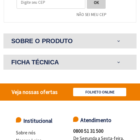
NÃO SEI MEU CEP
SOBRE O PRODUTO
expand_more
FICHA TÉCNICA
expand_more
Veja nossas ofertas
FOLHETO ONLINE
Atendimento
Institucional
0800 51 31 500
Sobre nós
De Segunda a Sexta-feira,