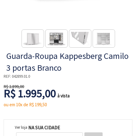
NE
Guarda-Roupa Kappesberg Camilo
3 portas Branco
REF:
042899.01.0
R$ 2.899,00
R$ 1.995,00
L
à vista
ou em 10x de R$
199,50
NA SUA CIDADE
Ver loja