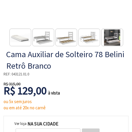
NE
Cama Auxiliar de Solteiro 78 Belini
Retrô Branco
REF:
043121.01.0
R$ 315,00
R$ 129,00
L
à vista
ou 5x sem juros
ou em até 20x no carnê
NA SUA CIDADE
Ver loja