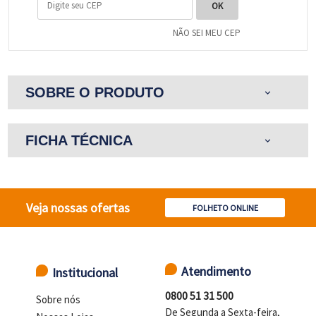
NÃO SEI MEU CEP
SOBRE O PRODUTO
expand_more
FICHA TÉCNICA
expand_more
Veja nossas ofertas
FOLHETO ONLINE
Atendimento
Institucional
0800 51 31 500
Sobre nós
De Segunda a Sexta-feira,