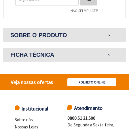
NÃO SEI MEU CEP
SOBRE O PRODUTO
expand_more
FICHA TÉCNICA
expand_more
Veja nossas ofertas
FOLHETO ONLINE
Atendimento
Institucional
0800 51 31 500
Sobre nós
De Segunda a Sexta-feira,
Nossas Lojas