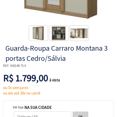
NE
Guarda-Roupa Carraro Montana 3
portas Cedro/Sálvia
REF:
043149.75.0
R$ 1.799,00
L
à vista
ou 5x sem juros
ou em até 20x no carnê
NA SUA CIDADE
Ver loja