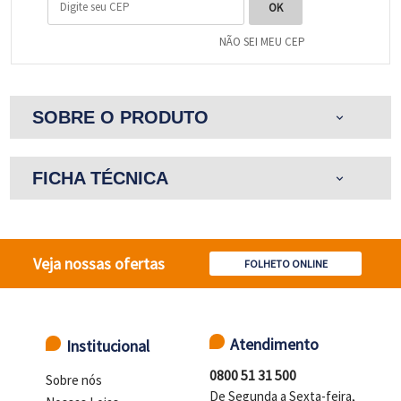
NÃO SEI MEU CEP
SOBRE O PRODUTO
expand_more
FICHA TÉCNICA
expand_more
Veja nossas ofertas
FOLHETO ONLINE
Atendimento
Institucional
0800 51 31 500
Sobre nós
De Segunda a Sexta-feira,