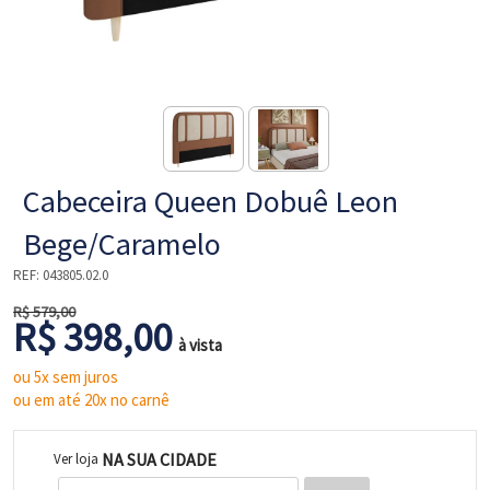
NE
Cabeceira Queen Dobuê Leon
Bege/Caramelo
REF:
043805.02.0
R$ 579,00
R$ 398,00
L
à vista
ou 5x sem juros
ou em até 20x no carnê
NA SUA CIDADE
Ver loja