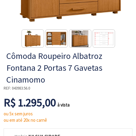
NE
Cômoda Roupeiro Albatroz
Fontana 2 Portas 7 Gavetas
Cinamomo
REF:
043983.56.0
L
R$ 1.295,00
à vista
ou 5x sem juros
ou em até 20x no carnê