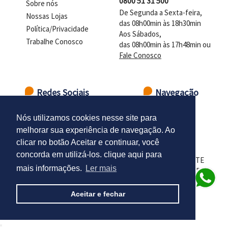
0800 51 31 500
Sobre nós
De Segunda a Sexta-feira,
Nossas Lojas
das 08h00min às 18h30min
Política/Privacidade
Aos Sábados,
Trabalhe Conosco
das 08h00min às 17h48min ou
Fale Conosco
Redes Sociais
Navegação
Ir para o topo
Nós utilizamos cookies nesse site para
melhorar sua experiência de navegação. Ao
clicar no botão Aceitar e continuar, você
concorda em utilizá-los. clique aqui para
LOJAS DELTASUL - CNPJ 98.102.924/0001-01 - PRESIDENTE
mais informações.
Ler mais
CASTELO BRANCO - DISTR. INDUSTRIAL - SANTA CRUZ DO
SUL - RS - CEP 96835-666
Aceitar e fechar