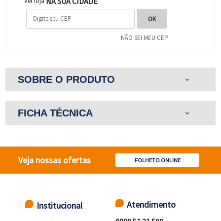
NA SUA CIDADE
Ver loja
NÃO SEI MEU CEP
SOBRE O PRODUTO
expand_more
FICHA TÉCNICA
expand_more
Veja nossas ofertas
FOLHETO ONLINE
Atendimento
Institucional