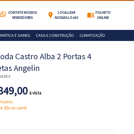
CONTATE NOSSOS
LOCALIZAR
FOLHETO
location_on
menu_book
VENDEDORES
NOSSAS LOJAS
ONLINE
RMÁTICA E GAMES
CASA E CONSTRUÇÃO
CLIMATIZAÇÃO
da Castro Alba 2 Portas 4
tas Angelin
64.89.0
849,00
à vista
m juros
é 20x no carnê