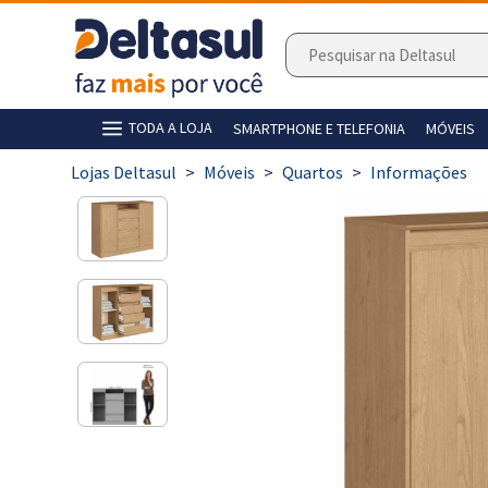
TODA A LOJA
SMARTPHONE E TELEFONIA
MÓVEIS
>
Móveis
>
Quartos
>
Informações