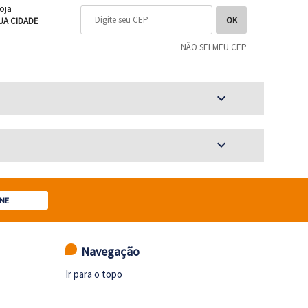
loja
UA CIDADE
NÃO SEI MEU CEP
expand_more
expand_more
NE
Navegação
Ir para o topo