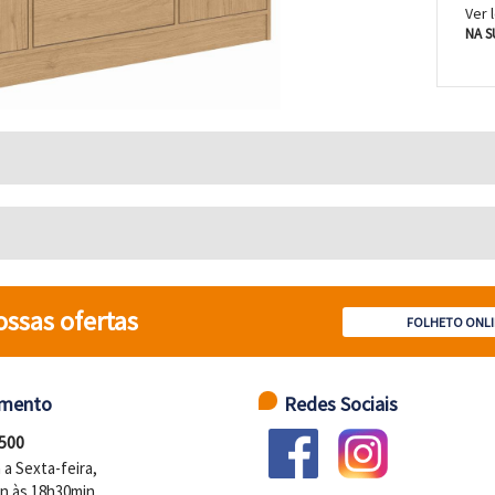
Ver 
NA S
ossas ofertas
FOLHETO ONLI
imento
Redes Sociais
 500
a Sexta-feira,
n às 18h30min