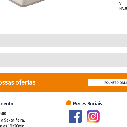
Ver 
NA S
ossas ofertas
FOLHETO ONLI
imento
Redes Sociais
 500
a Sexta-feira,
n às 18h30min