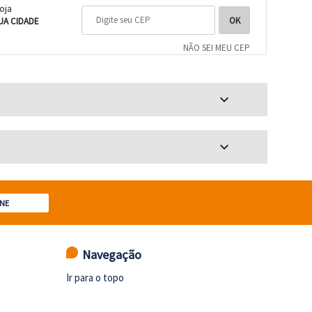
loja
UA CIDADE
NÃO SEI MEU CEP
expand_more
expand_more
NE
Navegação
Ir para o topo