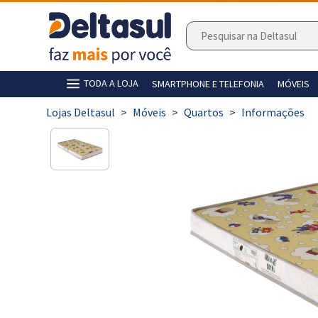
TODA A LOJA
SMARTPHONE E TELEFONIA
MÓVEIS
>
Móveis
>
Quartos
>
Informações