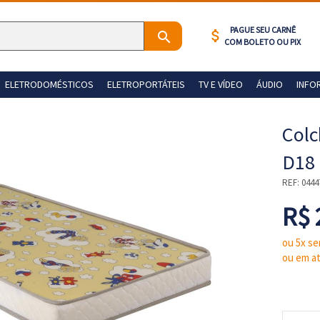
PAGUE SEU CARNÊ
attach_money
COM BOLETO OU PIX
ELETRODOMÉSTICOS
ELETROPORTÁTEIS
TV E VÍDEO
ÁUDIO
INFO
Colc
D18 
REF:
0444
R$ 
ou 5x se
ou em at