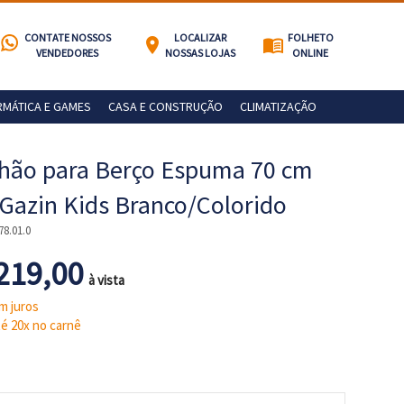
CONTATE NOSSOS
LOCALIZAR
FOLHETO
location_on
menu_book
VENDEDORES
NOSSAS LOJAS
ONLINE
RMÁTICA E GAMES
CASA E CONSTRUÇÃO
CLIMATIZAÇÃO
hão para Berço Espuma 70 cm
Gazin Kids Branco/Colorido
78.01.0
219,00
à vista
m juros
é 20x no carnê