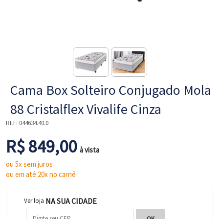
NE
Cama Box Solteiro Conjugado Mola
88 Cristalflex Vivalife Cinza
REF:
044634.40.0
R$ 849,00
L
à vista
ou 5x sem juros
ou em até 20x no carnê
NA SUA CIDADE
Ver loja