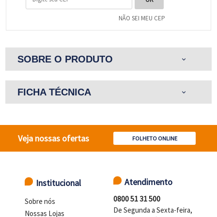
NÃO SEI MEU CEP
SOBRE O PRODUTO
expand_more
FICHA TÉCNICA
expand_more
Veja nossas ofertas
FOLHETO ONLINE
Atendimento
Institucional
0800 51 31 500
Sobre nós
De Segunda a Sexta-feira,
Nossas Lojas