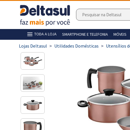
TODA A LOJA
SMARTPHONE E TELEFONIA
MÓVEIS
>
Utilidades Domésticas
>
Utensílios 