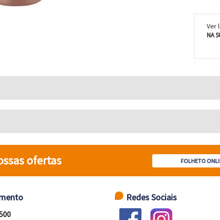
Ver 
NA S
ossas ofertas
FOLHETO ONLI
imento
Redes Sociais
 500