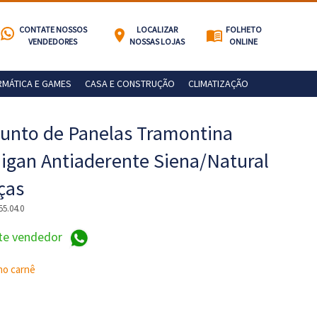
CONTATE NOSSOS
LOCALIZAR
FOLHETO
location_on
menu_book
VENDEDORES
NOSSAS LOJAS
ONLINE
RMÁTICA E GAMES
CASA E CONSTRUÇÃO
CLIMATIZAÇÃO
unto de Panelas Tramontina
igan Antiaderente Siena/Natural
ças
55.04.0
te vendedor
no carnê