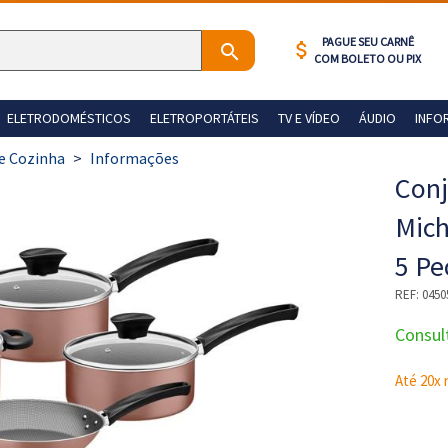
PAGUE SEU CARNÊ
attach_money
COM BOLETO OU PIX
ELETRODOMÉSTICOS
ELETROPORTÁTEIS
TV E VÍDEO
ÁUDIO
INFO
de Cozinha
>
Informações
Conj
Mich
5 Pe
REF:
0450
Consul
Até 20x 