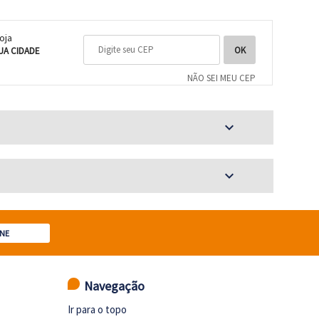
loja
UA CIDADE
NÃO SEI MEU CEP
expand_more
expand_more
NE
Navegação
Ir para o topo