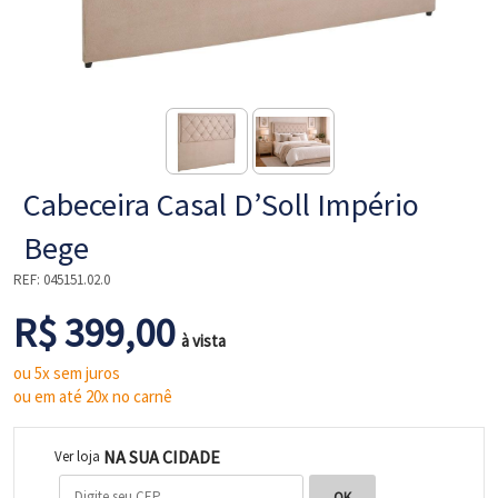
NE
Cabeceira Casal D’Soll Império
Bege
REF:
045151.02.0
R$ 399,00
L
à vista
ou 5x sem juros
ou em até 20x no carnê
NA SUA CIDADE
Ver loja