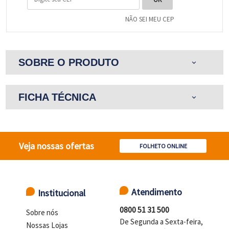
NÃO SEI MEU CEP
SOBRE O PRODUTO
expand_more
FICHA TÉCNICA
expand_more
Veja nossas ofertas
FOLHETO ONLINE
Atendimento
Institucional
0800 51 31 500
Sobre nós
De Segunda a Sexta-feira,
Nossas Lojas