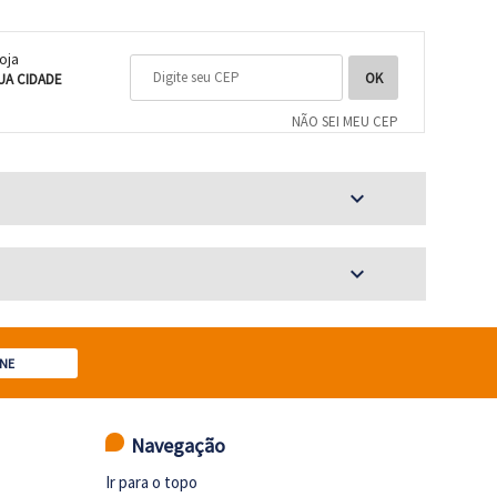
loja
UA CIDADE
NÃO SEI MEU CEP
expand_more
expand_more
NE
Navegação
Ir para o topo