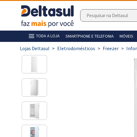
TODA A LOJA
SMARTPHONE E TELEFONIA
MÓVEIS
>
Eletrodomésticos
>
Freezer
>
Info