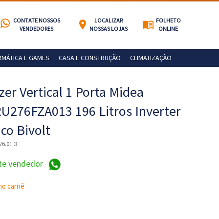
CONTATE NOSSOS
LOCALIZAR
FOLHETO
location_on
menu_book
VENDEDORES
NOSSAS LOJAS
ONLINE
RMÁTICA E GAMES
CASA E CONSTRUÇÃO
CLIMATIZAÇÃO
zer Vertical 1 Porta Midea
276FZA013 196 Litros Inverter
co Bivolt
76.01.3
te vendedor
no carnê