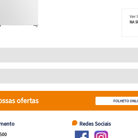
Ver 
NA S
ossas ofertas
FOLHETO ONLI
imento
Redes Sociais
 500