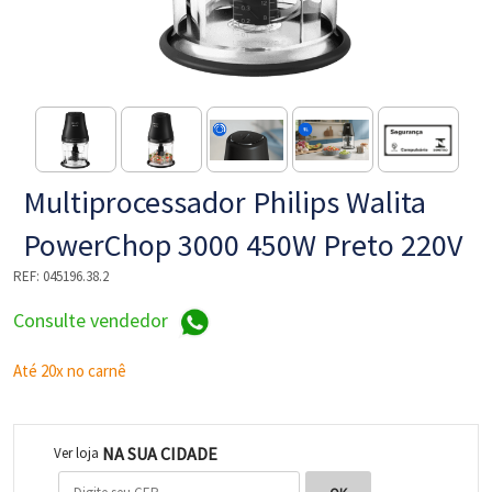
NE
Multiprocessador Philips Walita
PowerChop 3000 450W Preto 220V
REF:
045196.38.2
Consulte vendedor
L
Até 20x no carnê
NA SUA CIDADE
Ver loja