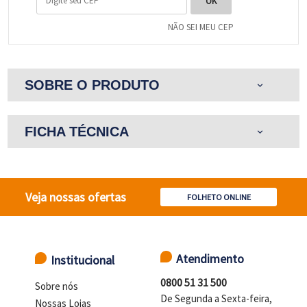
NÃO SEI MEU CEP
SOBRE O PRODUTO
expand_more
FICHA TÉCNICA
expand_more
Veja nossas ofertas
FOLHETO ONLINE
Atendimento
Institucional
0800 51 31 500
Sobre nós
De Segunda a Sexta-feira,
Nossas Lojas