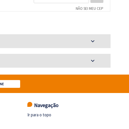
NÃO SEI MEU CEP
expand_more
expand_more
NE
Navegação
Ir para o topo