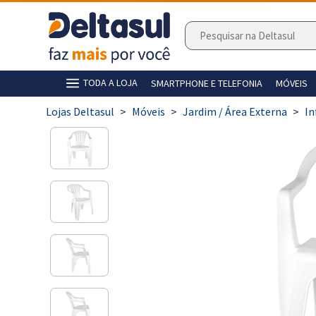
TODA A LOJA
SMARTPHONE E TELEFONIA
MÓVEIS
>
Móveis
>
Jardim / Área Externa
>
In