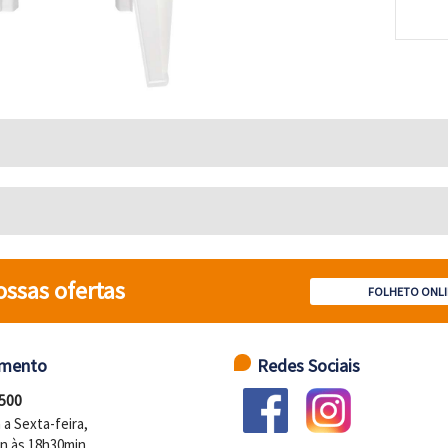
ossas ofertas
FOLHETO ONLI
imento
Redes Sociais
 500
a Sexta-feira,
n às 18h30min