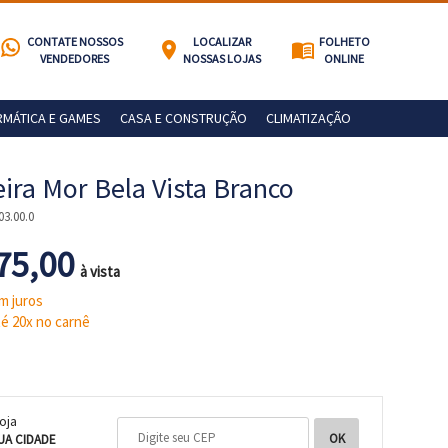
CONTATE NOSSOS
LOCALIZAR
FOLHETO
location_on
menu_book
VENDEDORES
NOSSAS LOJAS
ONLINE
RMÁTICA E GAMES
CASA E CONSTRUÇÃO
CLIMATIZAÇÃO
ira Mor Bela Vista Branco
03.00.0
75,00
à vista
m juros
é 20x no carnê
loja
UA CIDADE