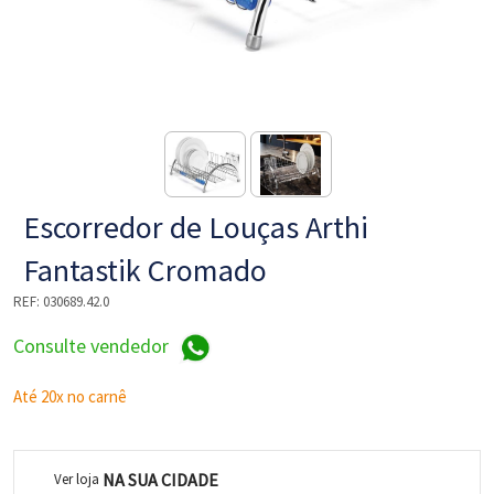
NE
Escorredor de Louças Arthi
Fantastik Cromado
REF:
030689.42.0
L
Consulte vendedor
Até 20x no carnê
NA SUA CIDADE
Ver loja