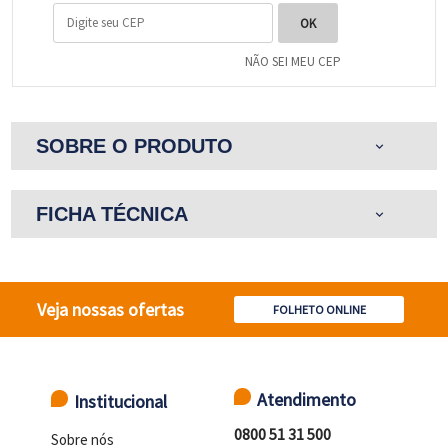
NÃO SEI MEU CEP
SOBRE O PRODUTO
expand_more
FICHA TÉCNICA
expand_more
Veja nossas ofertas
FOLHETO ONLINE
Atendimento
Institucional
0800 51 31 500
Sobre nós