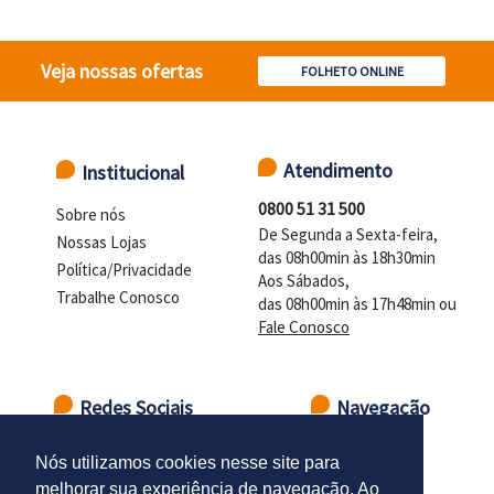
Veja nossas ofertas
FOLHETO ONLINE
Atendimento
Institucional
0800 51 31 500
Sobre nós
De Segunda a Sexta-feira,
Nossas Lojas
das 08h00min às 18h30min
Política/Privacidade
Aos Sábados,
Trabalhe Conosco
das 08h00min às 17h48min ou
Fale Conosco
Redes Sociais
Navegação
Ir para o topo
Nós utilizamos cookies nesse site para
melhorar sua experiência de navegação. Ao