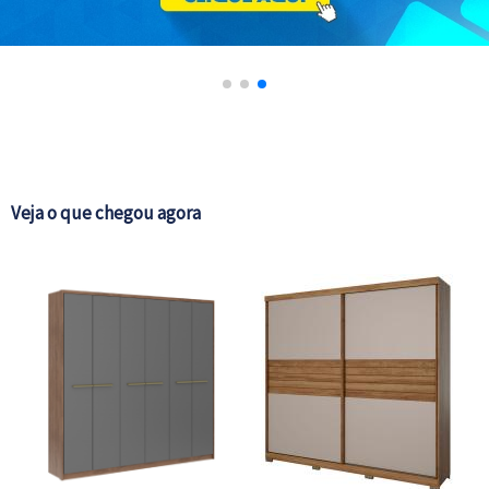
NE
Veja o que chegou agora
L