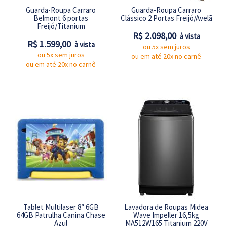
Guarda-Roupa Carraro
Guarda-Roupa Carraro
Belmont 6 portas
Clássico 2 Portas Freijó/Avelã
Freijó/Titanium
R$ 2.098,00
à vista
R$ 1.599,00
à vista
ou 5x sem juros
ou 5x sem juros
ou em até 20x no carnê
ou em até 20x no carnê
Tablet Multilaser 8″ 6GB
Lavadora de Roupas Midea
64GB Patrulha Canina Chase
Wave Impeller 16,5kg
Azul
MA512W165 Titanium 220V