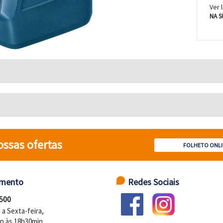
Ver 
NA S
ossas ofertas
FOLHETO ONLI
imento
Redes Sociais
 500
a Sexta-feira,
n às 18h30min