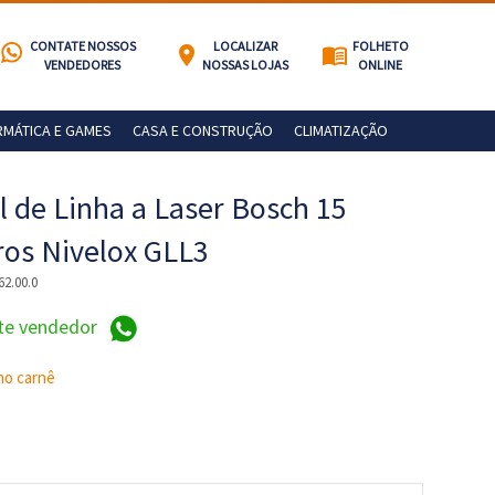
CONTATE NOSSOS
LOCALIZAR
FOLHETO
location_on
menu_book
VENDEDORES
NOSSAS LOJAS
ONLINE
RMÁTICA E GAMES
CASA E CONSTRUÇÃO
CLIMATIZAÇÃO
l de Linha a Laser Bosch 15
os Nivelox GLL3
62.00.0
te vendedor
no carnê