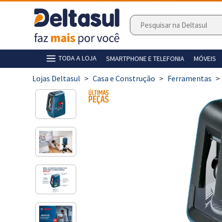
TODA A LOJA
SMARTPHONE E TELEFONIA
MÓVEIS
>
Casa e Construção
>
Ferramentas
>