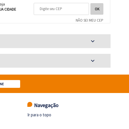
loja
UA CIDADE
NÃO SEI MEU CEP
expand_more
expand_more
NE
Navegação
Ir para o topo