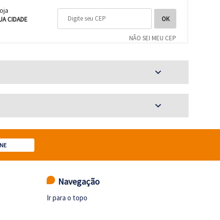
loja
UA CIDADE
NÃO SEI MEU CEP
expand_more
expand_more
NE
Navegação
Ir para o topo