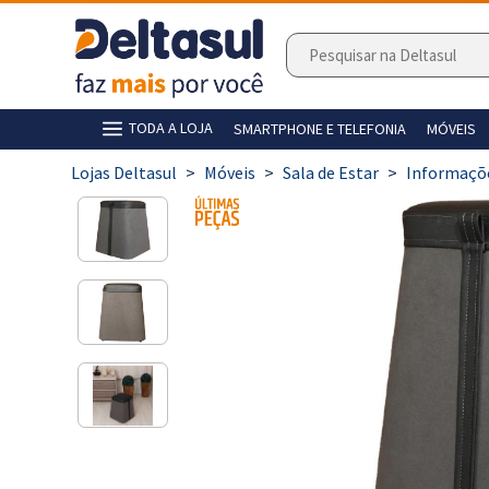
TODA A LOJA
SMARTPHONE E TELEFONIA
MÓVEIS
>
Móveis
>
Sala de Estar
>
Informaçõ