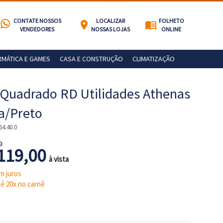
CONTATE NOSSOS
LOCALIZAR
FOLHETO
location_on
menu_book
VENDEDORES
NOSSAS LOJAS
ONLINE
RMÁTICA E GAMES
CASA E CONSTRUÇÃO
CLIMATIZAÇÃO
 Quadrado RD Utilidades Athenas
a/Preto
64.40.0
0
119,00
à vista
m juros
é 20x no carnê