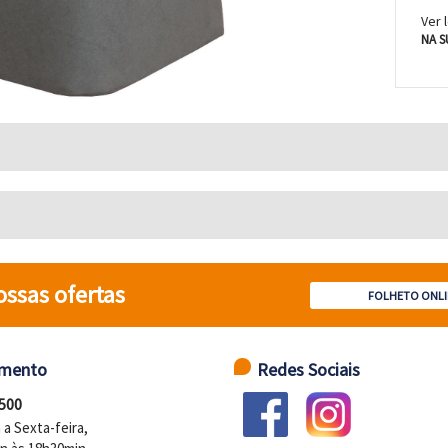
Ver 
NA S
ossas ofertas
FOLHETO ONLI
imento
Redes Sociais
 500
a Sexta-feira,