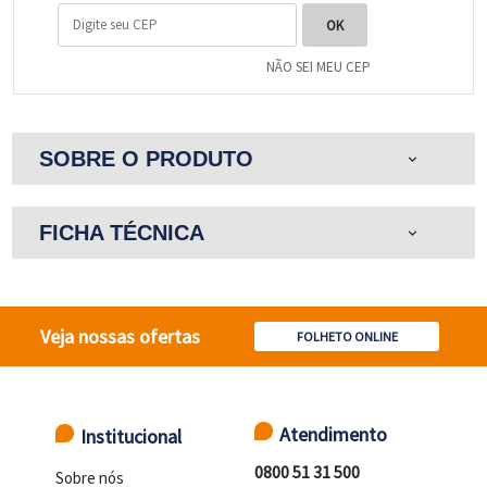
NÃO SEI MEU CEP
SOBRE O PRODUTO
expand_more
FICHA TÉCNICA
expand_more
Veja nossas ofertas
FOLHETO ONLINE
Atendimento
Institucional
0800 51 31 500
Sobre nós