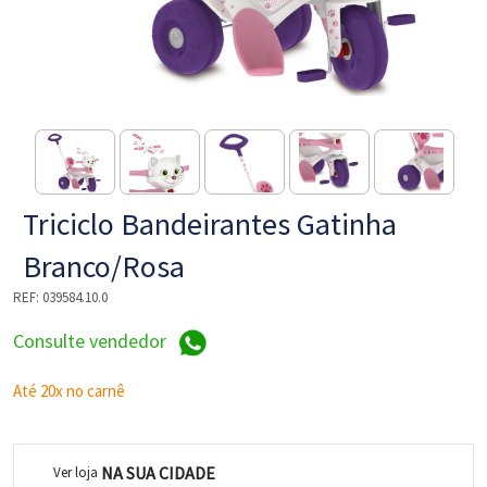
NE
Triciclo Bandeirantes Gatinha
Branco/Rosa
REF:
039584.10.0
L
Consulte vendedor
Até 20x no carnê
NA SUA CIDADE
Ver loja