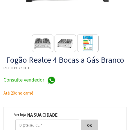
NE
Fogão Realce 4 Bocas a Gás Branco
REF:
039927.01.3
Consulte vendedor
L
Até 20x no carnê
NA SUA CIDADE
Ver loja