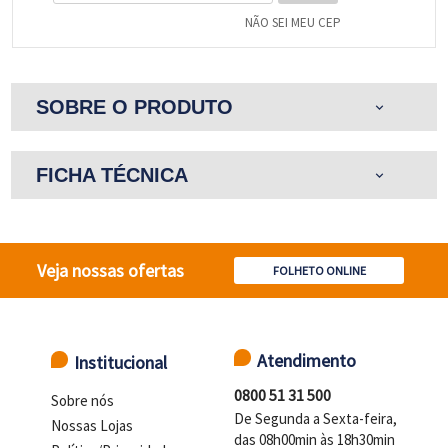
NÃO SEI MEU CEP
SOBRE O PRODUTO
expand_more
FICHA TÉCNICA
expand_more
Veja nossas ofertas
FOLHETO ONLINE
Atendimento
Institucional
0800 51 31 500
Sobre nós
De Segunda a Sexta-feira,
Nossas Lojas
das 08h00min às 18h30min