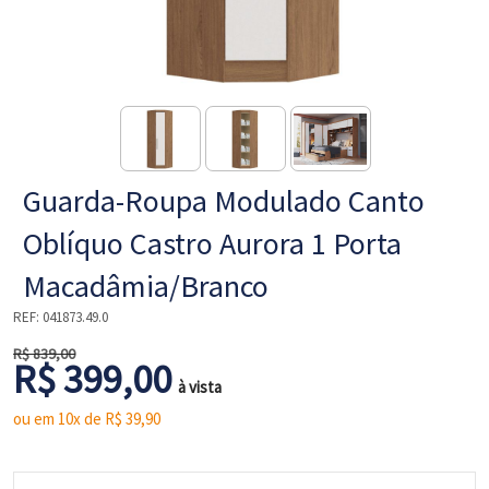
NE
Guarda-Roupa Modulado Canto
Oblíquo Castro Aurora 1 Porta
Macadâmia/Branco
REF:
041873.49.0
L
R$ 839,00
R$ 399,00
à vista
ou em 10x de R$
39,90