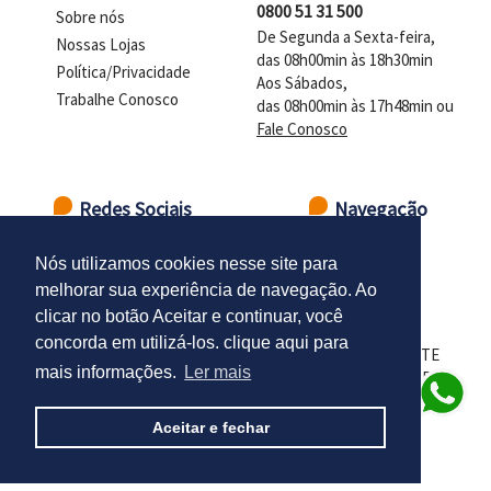
0800 51 31 500
Sobre nós
De Segunda a Sexta-feira,
Nossas Lojas
das 08h00min às 18h30min
Política/Privacidade
Aos Sábados,
Trabalhe Conosco
das 08h00min às 17h48min ou
Fale Conosco
Redes Sociais
Navegação
Ir para o topo
Nós utilizamos cookies nesse site para
melhorar sua experiência de navegação. Ao
clicar no botão Aceitar e continuar, você
concorda em utilizá-los. clique aqui para
LOJAS DELTASUL - CNPJ 98.102.924/0001-01 - PRESIDENTE
mais informações.
Ler mais
CASTELO BRANCO - DISTR. INDUSTRIAL - SANTA CRUZ DO
SUL - RS - CEP 96835-666
Aceitar e fechar