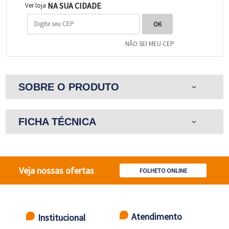
NA SUA CIDADE
Ver loja
NÃO SEI MEU CEP
SOBRE O PRODUTO
expand_more
FICHA TÉCNICA
expand_more
Veja nossas ofertas
FOLHETO ONLINE
Atendimento
Institucional