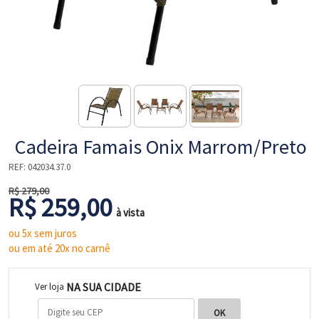
NE
Cadeira Famais Onix Marrom/Preto
REF:
042034.37.0
R$ 279,00
R$ 259,00
à vista
L
ou 5x sem juros
ou em até 20x no carnê
NA SUA CIDADE
Ver loja