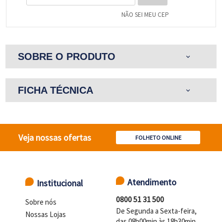
NÃO SEI MEU CEP
SOBRE O PRODUTO
expand_more
FICHA TÉCNICA
expand_more
Veja nossas ofertas
FOLHETO ONLINE
Atendimento
Institucional
0800 51 31 500
Sobre nós
De Segunda a Sexta-feira,
Nossas Lojas
das 08h00min às 18h30min