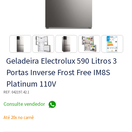
NE
Geladeira Electrolux 590 Litros 3
Portas Inverse Frost Free IM8S
Platinum 110V
L
REF:
042197.42.1
Consulte vendedor
Até 20x no carnê