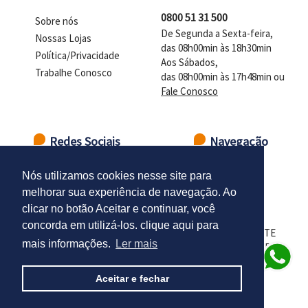
0800 51 31 500
Sobre nós
De Segunda a Sexta-feira,
Nossas Lojas
das 08h00min às 18h30min
Política/Privacidade
Aos Sábados,
Trabalhe Conosco
das 08h00min às 17h48min ou
Fale Conosco
Redes Sociais
Navegação
Ir para o topo
Nós utilizamos cookies nesse site para
melhorar sua experiência de navegação. Ao
clicar no botão Aceitar e continuar, você
concorda em utilizá-los. clique aqui para
LOJAS DELTASUL - CNPJ 98.102.924/0001-01 - PRESIDENTE
mais informações.
Ler mais
CASTELO BRANCO - DISTR. INDUSTRIAL - SANTA CRUZ DO
SUL - RS - CEP 96835-666
Aceitar e fechar