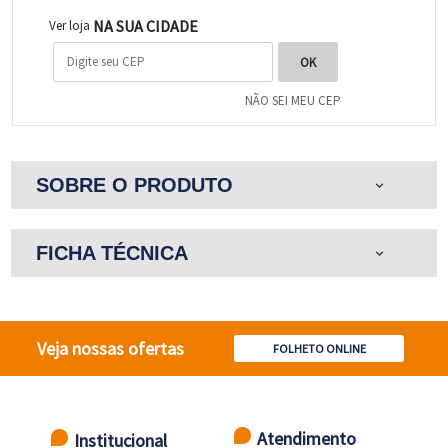
NA SUA CIDADE
Ver loja
NÃO SEI MEU CEP
SOBRE O PRODUTO
expand_more
FICHA TÉCNICA
expand_more
Veja nossas ofertas
FOLHETO ONLINE
Atendimento
Institucional