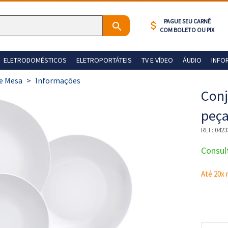
PAGUE SEU CARNÊ
attach_money
COM BOLETO OU PIX
ELETRODOMÉSTICOS
ELETROPORTÁTEIS
TV E VÍDEO
ÁUDIO
INFO
de Mesa
>
Informações
Conj
peça
REF:
0423
Consul
Até 20x 