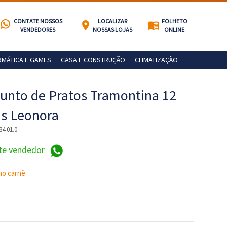
CONTATE NOSSOS
LOCALIZAR
FOLHETO
location_on
menu_book
VENDEDORES
NOSSAS LOJAS
ONLINE
RMÁTICA E GAMES
CASA E CONSTRUÇÃO
CLIMATIZAÇÃO
unto de Pratos Tramontina 12
s Leonora
34.01.0
te vendedor
no carnê