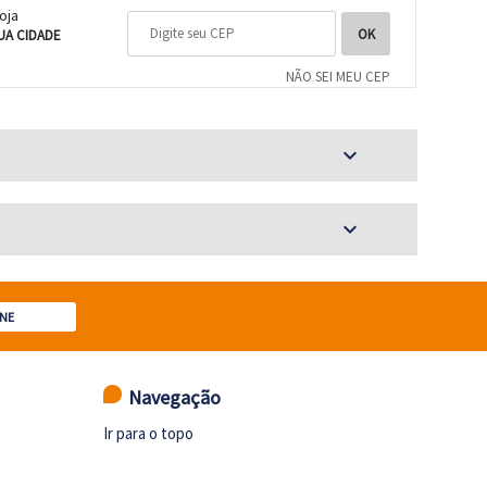
loja
UA CIDADE
NÃO SEI MEU CEP
expand_more
expand_more
NE
Navegação
Ir para o topo