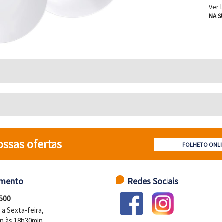
Ver 
NA S
ossas ofertas
FOLHETO ONLI
imento
Redes Sociais
 500
a Sexta-feira,
n às 18h30min