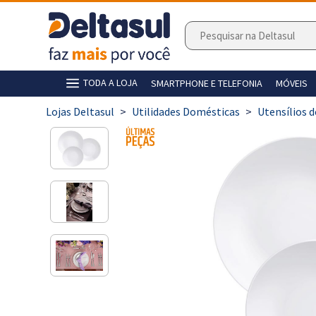
TODA A LOJA
SMARTPHONE E TELEFONIA
MÓVEIS
>
Utilidades Domésticas
>
Utensílios 