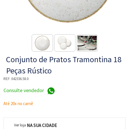
NE
Conjunto de Pratos Tramontina 18
Peças Rústico
REF:
042336.58.0
L
Consulte vendedor
Até 20x no carnê
NA SUA CIDADE
Ver loja