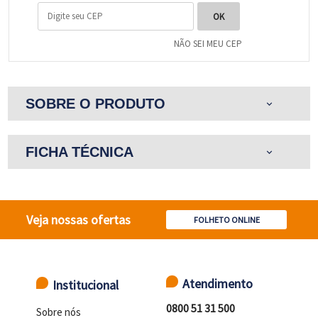
NÃO SEI MEU CEP
SOBRE O PRODUTO
expand_more
FICHA TÉCNICA
expand_more
Veja nossas ofertas
FOLHETO ONLINE
Atendimento
Institucional
0800 51 31 500
Sobre nós