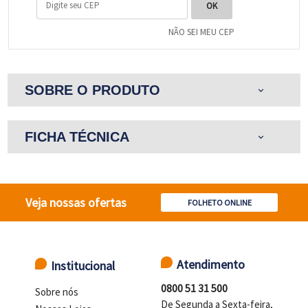
NÃO SEI MEU CEP
SOBRE O PRODUTO
expand_more
FICHA TÉCNICA
expand_more
Veja nossas ofertas
FOLHETO ONLINE
Atendimento
Institucional
0800 51 31 500
Sobre nós
De Segunda a Sexta-feira,