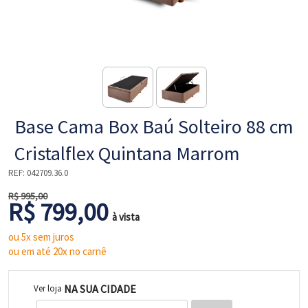
NE
Base Cama Box Baú Solteiro 88 cm
Cristalflex Quintana Marrom
REF:
042709.36.0
R$ 995,00
R$ 799,00
L
à vista
ou 5x sem juros
ou em até 20x no carnê
NA SUA CIDADE
Ver loja