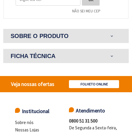
NÃO SEI MEU CEP
SOBRE O PRODUTO
expand_more
FICHA TÉCNICA
expand_more
Veja nossas ofertas
FOLHETO ONLINE
Atendimento
Institucional
0800 51 31 500
Sobre nós
De Segunda a Sexta-feira,
Nossas Lojas