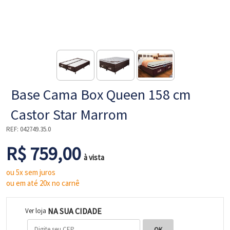
NE
Base Cama Box Queen 158 cm
Castor Star Marrom
REF:
042749.35.0
R$ 759,00
L
à vista
ou 5x sem juros
ou em até 20x no carnê
NA SUA CIDADE
Ver loja