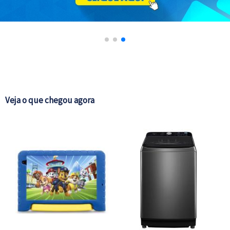
NE
Veja o que chegou agora
L