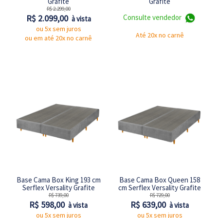
Grafite
Grafite
R$ 2.299,00
R$ 2.099,00
Consulte vendedor
à vista
ou 5x sem juros
Até 20x no carnê
ou em até 20x no carnê
Base Cama Box King 193 cm
Base Cama Box Queen 158
Serflex Versality Grafite
cm Serflex Versality Grafite
R$ 739,00
R$ 729,00
R$ 598,00
R$ 639,00
à vista
à vista
ou 5x sem juros
ou 5x sem juros