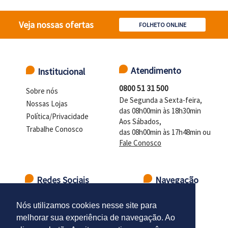
Veja nossas ofertas
FOLHETO ONLINE
Atendimento
Institucional
0800 51 31 500
Sobre nós
De Segunda a Sexta-feira,
Nossas Lojas
das 08h00min às 18h30min
Política/Privacidade
Aos Sábados,
Trabalhe Conosco
das 08h00min às 17h48min ou
Fale Conosco
Redes Sociais
Navegação
Ir para o topo
Nós utilizamos cookies nesse site para
melhorar sua experiência de navegação. Ao