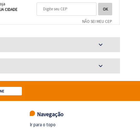
loja
UA CIDADE
NÃO SEI MEU CEP
expand_more
expand_more
NE
Navegação
Ir para o topo