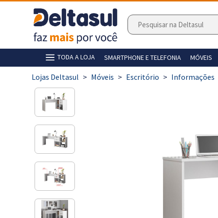
TODA A LOJA
SMARTPHONE E TELEFONIA
MÓVEIS
>
Móveis
>
Escritório
>
Informações