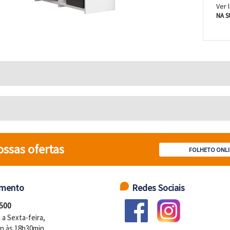
Ver 
NA S
ossas ofertas
FOLHETO ONLI
imento
Redes Sociais
 500
a Sexta-feira,
n às 18h30min