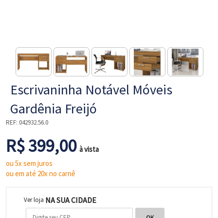
NE
Escrivaninha Notável Móveis
Gardênia Freijó
REF:
042932.56.0
R$ 399,00
L
à vista
ou 5x sem juros
ou em até 20x no carnê
NA SUA CIDADE
Ver loja