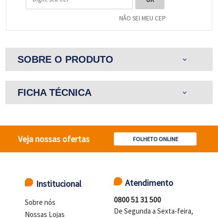
NÃO SEI MEU CEP
SOBRE O PRODUTO
expand_more
FICHA TÉCNICA
expand_more
Veja nossas ofertas
FOLHETO ONLINE
Atendimento
Institucional
0800 51 31 500
Sobre nós
De Segunda a Sexta-feira,
Nossas Lojas