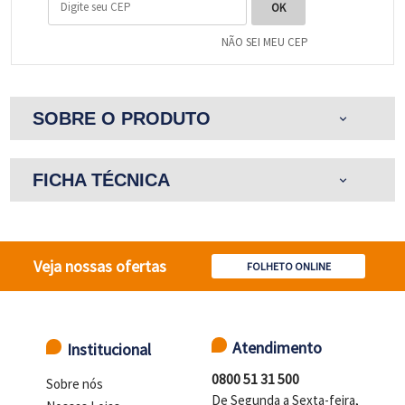
NÃO SEI MEU CEP
SOBRE O PRODUTO
expand_more
FICHA TÉCNICA
expand_more
Veja nossas ofertas
FOLHETO ONLINE
Atendimento
Institucional
0800 51 31 500
Sobre nós
De Segunda a Sexta-feira,