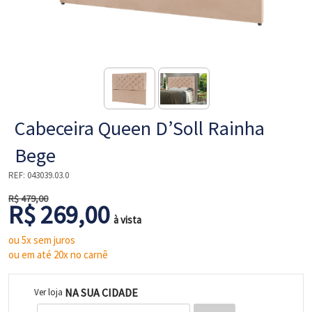
NE
Cabeceira Queen D’Soll Rainha
Bege
REF:
043039.03.0
R$ 479,00
R$ 269,00
L
à vista
ou 5x sem juros
ou em até 20x no carnê
NA SUA CIDADE
Ver loja