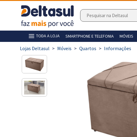
TODA A LOJA
SMARTPHONE E TELEFONIA
MÓVEIS
>
Móveis
>
Quartos
>
Informações