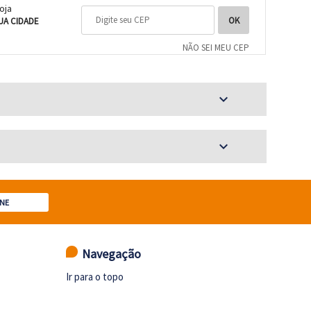
loja
UA CIDADE
NÃO SEI MEU CEP
expand_more
expand_more
NE
Navegação
Ir para o topo