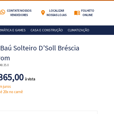
CONTATE NOSSOS
LOCALIZAR
FOLHETO
location_on
menu_book
VENDEDORES
NOSSAS LOJAS
ONLINE
RMÁTICA E GAMES
CASA E CONSTRUÇÃO
CLIMATIZAÇÃO
 Baú Solteiro D’Soll Bréscia
rom
40.35.0
365,00
à vista
m juros
é 20x no carnê