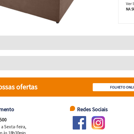
Ver 
NA S
ossas ofertas
FOLHETO ONLI
imento
Redes Sociais
 500
a Sexta-feira,
n às 18h30min