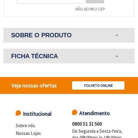
NÃO SEI MEU CEP
SOBRE O PRODUTO
expand_more
FICHA TÉCNICA
expand_more
Veja nossas ofertas
FOLHETO ONLINE
Atendimento
Institucional
0800 51 31 500
Sobre nós
De Segunda a Sexta-feira,
Nossas Lojas
das 08h00min às 18h30min