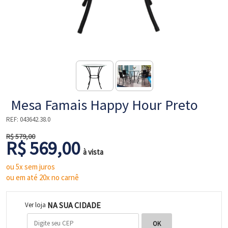
NE
Mesa Famais Happy Hour Preto
REF:
043642.38.0
R$ 579,00
R$ 569,00
à vista
L
ou 5x sem juros
ou em até 20x no carnê
NA SUA CIDADE
Ver loja