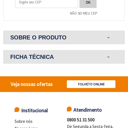
NÃO SEI MEU CEP
SOBRE O PRODUTO
expand_more
FICHA TÉCNICA
expand_more
Veja nossas ofertas
FOLHETO ONLINE
Atendimento
Institucional
0800 51 31 500
Sobre nós
De Segunda a Sexta-feira,