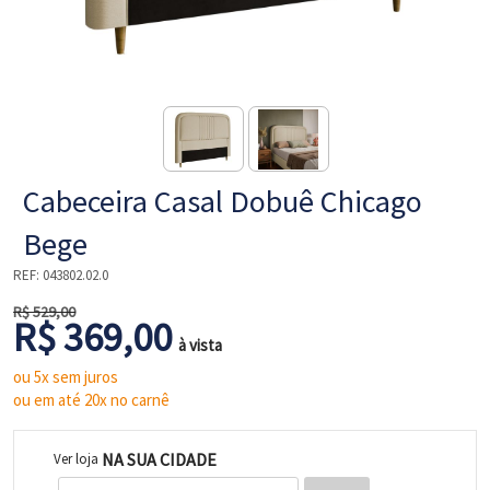
NE
Cabeceira Casal Dobuê Chicago
Bege
REF:
043802.02.0
R$ 529,00
R$ 369,00
L
à vista
ou 5x sem juros
ou em até 20x no carnê
NA SUA CIDADE
Ver loja