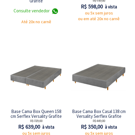
Grafite
R$ 739,00
R$ 598,00
à vista
Consulte vendedor
ou 5x sem juros
ou em até 20x no carnê
Até 20x no carnê
Base Cama Box Queen 158
Base Cama Box Casal 138 cm
cm Serflex Versality Grafite
Versality Serflex Grafite
R$ 729,00
R$ 449,00
R$ 639,00
R$ 350,00
à vista
à vista
ou 5x sem juros
ou 5x sem juros