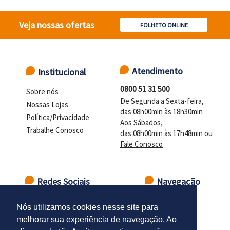
Veja nossas ofertas
FOLHETO ONLINE
Atendimento
Institucional
0800 51 31 500
Sobre nós
De Segunda a Sexta-feira,
Nossas Lojas
das 08h00min às 18h30min
Política/Privacidade
Aos Sábados,
Trabalhe Conosco
das 08h00min às 17h48min ou
Fale Conosco
Redes Sociais
Navegação
Ir para o topo
Nós utilizamos cookies nesse site para
melhorar sua experiência de navegação. Ao