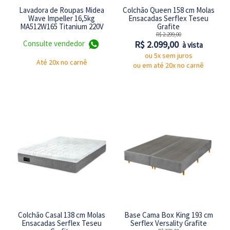
Lavadora de Roupas Midea
Colchão Queen 158 cm Molas
Wave Impeller 16,5kg
Ensacadas Serflex Teseu
MA512W165 Titanium 220V
Grafite
R$ 2.299,00
R$ 2.099,00
Consulte vendedor
à vista
ou 5x sem juros
Até 20x no carnê
ou em até 20x no carnê
Colchão Casal 138 cm Molas
Base Cama Box King 193 cm
Ensacadas Serflex Teseu
Serflex Versality Grafite