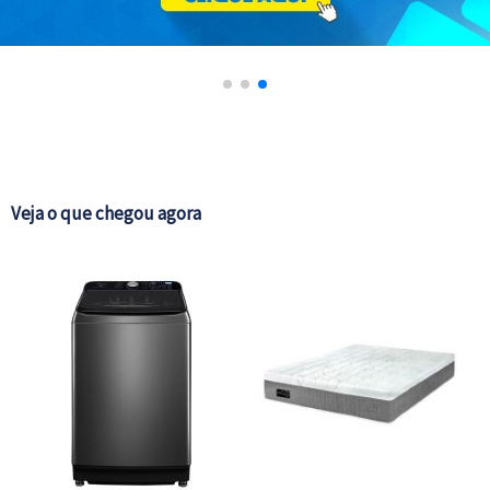
NE
Veja o que chegou agora
L