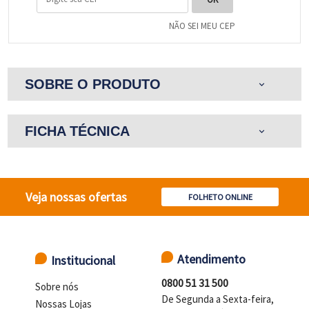
NÃO SEI MEU CEP
SOBRE O PRODUTO
expand_more
FICHA TÉCNICA
expand_more
Veja nossas ofertas
FOLHETO ONLINE
Atendimento
Institucional
0800 51 31 500
Sobre nós
De Segunda a Sexta-feira,
Nossas Lojas