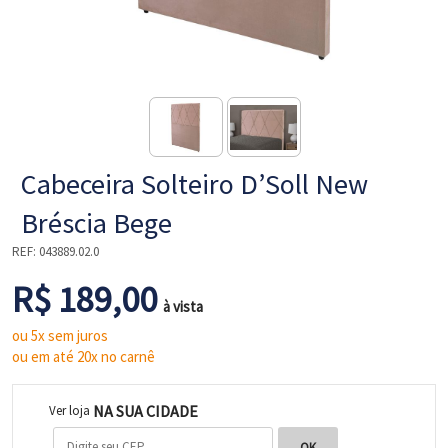
NE
Cabeceira Solteiro D’Soll New
Bréscia Bege
REF:
043889.02.0
R$ 189,00
L
à vista
ou 5x sem juros
ou em até 20x no carnê
NA SUA CIDADE
Ver loja