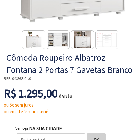
NE
Cômoda Roupeiro Albatroz
Fontana 2 Portas 7 Gavetas Branco
REF:
043983.01.0
R$ 1.295,00
L
à vista
ou 5x sem juros
ou em até 20x no carnê
NA SUA CIDADE
Ver loja