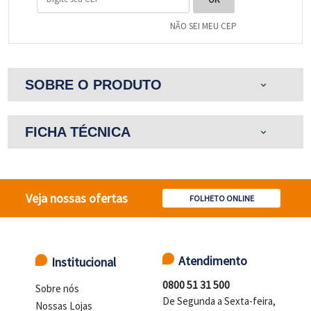
NÃO SEI MEU CEP
SOBRE O PRODUTO
expand_more
FICHA TÉCNICA
expand_more
Veja nossas ofertas
FOLHETO ONLINE
Atendimento
Institucional
0800 51 31 500
Sobre nós
De Segunda a Sexta-feira,
Nossas Lojas