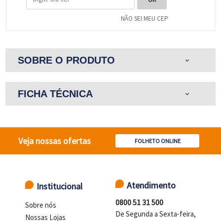
NÃO SEI MEU CEP
SOBRE O PRODUTO
expand_more
FICHA TÉCNICA
expand_more
Veja nossas ofertas
FOLHETO ONLINE
Atendimento
Institucional
0800 51 31 500
Sobre nós
De Segunda a Sexta-feira,
Nossas Lojas