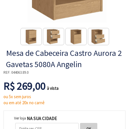
NE
Mesa de Cabeceira Castro Aurora 2
Gavetas 5080A Angelin
REF:
044063.89.0
R$ 269,00
L
à vista
ou 5x sem juros
ou em até 20x no carnê
NA SUA CIDADE
Ver loja