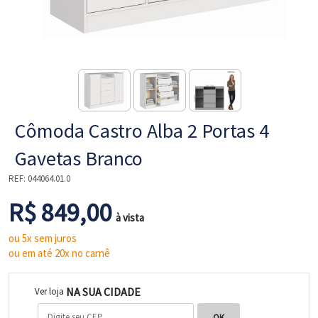
NE
Cômoda Castro Alba 2 Portas 4
Gavetas Branco
REF:
044064.01.0
R$ 849,00
L
à vista
ou 5x sem juros
ou em até 20x no carnê
NA SUA CIDADE
Ver loja