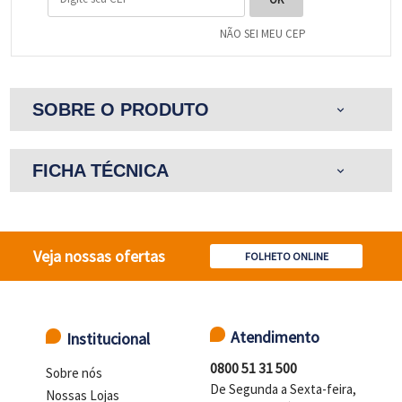
NÃO SEI MEU CEP
SOBRE O PRODUTO
expand_more
FICHA TÉCNICA
expand_more
Veja nossas ofertas
FOLHETO ONLINE
Atendimento
Institucional
0800 51 31 500
Sobre nós
De Segunda a Sexta-feira,
Nossas Lojas