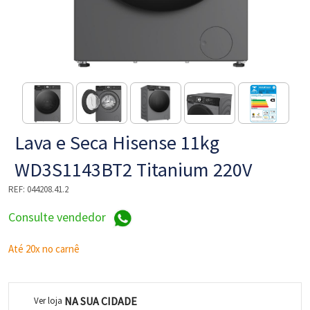
NE
Lava e Seca Hisense 11kg
WD3S1143BT2 Titanium 220V
REF:
044208.41.2
L
Consulte vendedor
Até 20x no carnê
NA SUA CIDADE
Ver loja