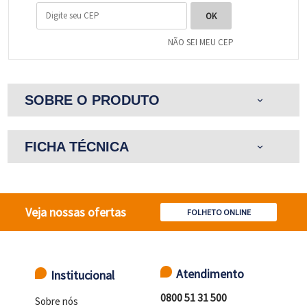
NÃO SEI MEU CEP
SOBRE O PRODUTO
expand_more
FICHA TÉCNICA
expand_more
Veja nossas ofertas
FOLHETO ONLINE
Atendimento
Institucional
0800 51 31 500
Sobre nós