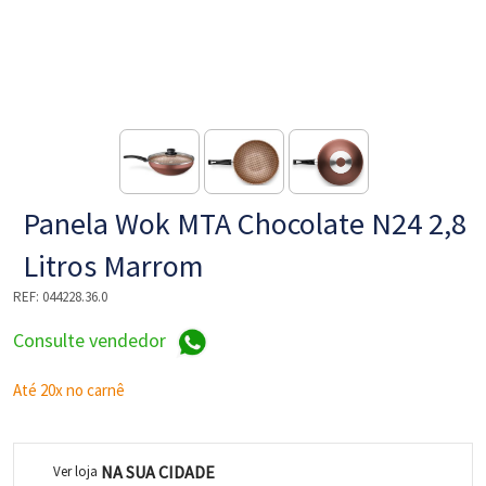
NE
Panela Wok MTA Chocolate N24 2,8
Litros Marrom
REF:
044228.36.0
L
Consulte vendedor
Até 20x no carnê
NA SUA CIDADE
Ver loja