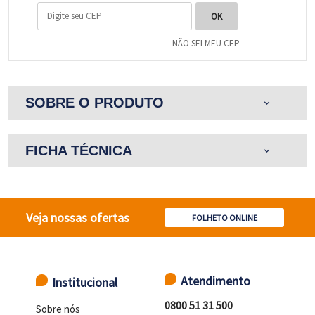
NÃO SEI MEU CEP
SOBRE O PRODUTO
expand_more
FICHA TÉCNICA
expand_more
Veja nossas ofertas
FOLHETO ONLINE
Atendimento
Institucional
0800 51 31 500
Sobre nós