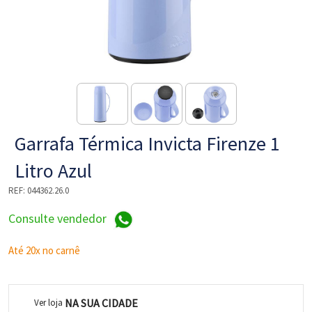
NE
Garrafa Térmica Invicta Firenze 1
Litro Azul
REF:
044362.26.0
L
Consulte vendedor
Até 20x no carnê
NA SUA CIDADE
Ver loja