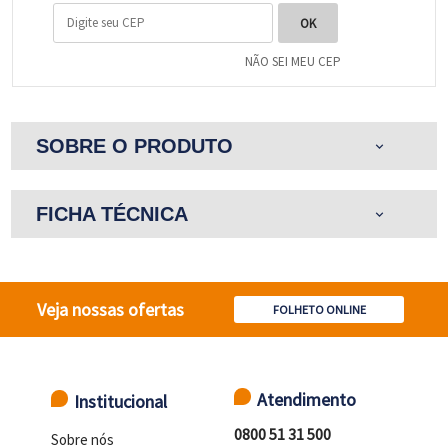
NÃO SEI MEU CEP
SOBRE O PRODUTO
expand_more
FICHA TÉCNICA
expand_more
Veja nossas ofertas
FOLHETO ONLINE
Atendimento
Institucional
0800 51 31 500
Sobre nós