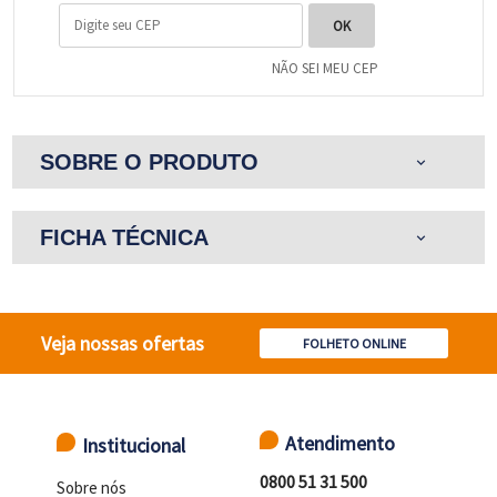
NÃO SEI MEU CEP
SOBRE O PRODUTO
expand_more
FICHA TÉCNICA
expand_more
Veja nossas ofertas
FOLHETO ONLINE
Atendimento
Institucional
0800 51 31 500
Sobre nós