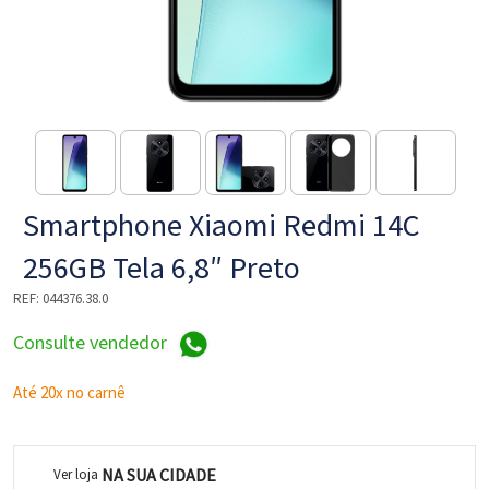
NE
Smartphone Xiaomi Redmi 14C
256GB Tela 6,8″ Preto
REF:
044376.38.0
L
Consulte vendedor
Até 20x no carnê
NA SUA CIDADE
Ver loja