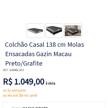
NE
Colchão Casal 138 cm Molas
Ensacadas Gazin Macau
Preto/Grafite
REF:
044488.38.0
L
R$ 1.049,00
à vista
ou 5x sem juros
ou em até 20x no carnê