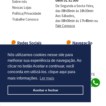
0800 51 31 500
Sobre nós
De Segunda a Sexta-feira,
Nossas Lojas
das 08h00min às 18h30min
Política/Privacidade
Aos Sábados,
Trabalhe Conosco
das 08h00min às 17h48min ou
Fale Conosco
Redes Sociais
Navegação
Ir para o topo
Nós utilizamos cookies nesse site para
melhorar sua experiência de navegação. Ao
clicar no botão Aceitar e continuar, você
concorda em utilizá-los. clique aqui para
LOJAS DELTASUL - CNPJ 98.102.924/0001-01 - PRESIDENTE
mais informações.
Ler mais
CASTELO BRANCO - DISTR. INDUSTRIAL - SANTA CRUZ DO
SUL - RS - CEP 96835-666
Aceitar e fechar