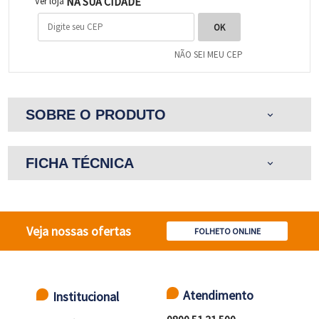
NA SUA CIDADE
Ver loja
NÃO SEI MEU CEP
SOBRE O PRODUTO
expand_more
FICHA TÉCNICA
expand_more
Veja nossas ofertas
FOLHETO ONLINE
Atendimento
Institucional