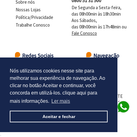
0800 51 31 500
Sobre nós
De Segunda a Sexta-feira,
Nossas Lojas
das 08h00min às 18h30min
Política/Privacidade
Aos Sábados,
Trabalhe Conosco
das 08h00min às 17h48min ou
Fale Conosco
Redes Sociais
Navegação
Ir para o topo
Nós utilizamos cookies nesse site para
melhorar sua experiência de navegação. Ao
clicar no botão Aceitar e continuar, você
concorda em utilizá-los. clique aqui para
LOJAS DELTASUL - CNPJ 98.102.924/0001-01 - PRESIDENTE
mais informações.
Ler mais
CASTELO BRANCO - DISTR. INDUSTRIAL - SANTA CRUZ DO
SUL - RS - CEP 96835-666
Aceitar e fechar