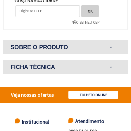
NA SUA CIDADE
Ver loja
NÃO SEI MEU CEP
SOBRE O PRODUTO
expand_more
FICHA TÉCNICA
expand_more
Veja nossas ofertas
FOLHETO ONLINE
Atendimento
Institucional