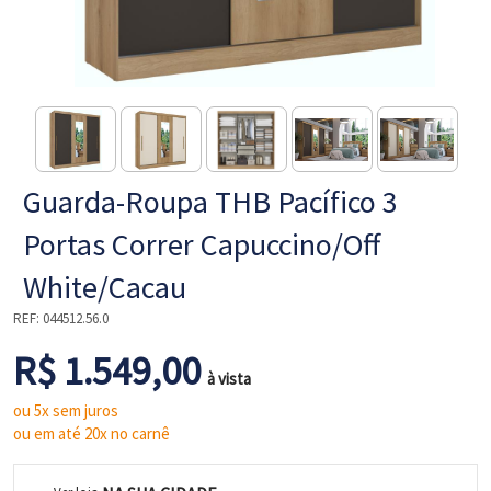
NE
Guarda-Roupa THB Pacífico 3
Portas Correr Capuccino/Off
White/Cacau
REF:
044512.56.0
L
R$ 1.549,00
à vista
ou 5x sem juros
ou em até 20x no carnê